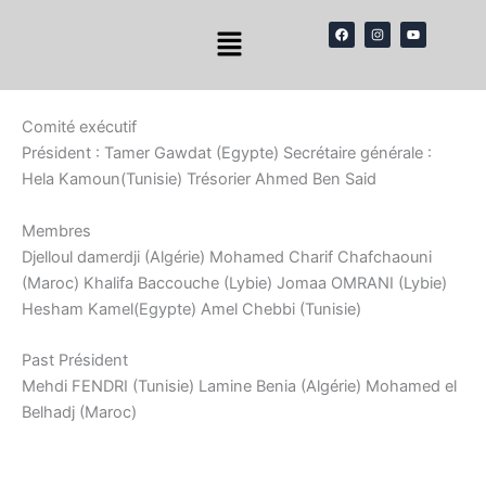
Skip
Menu
F
I
Y
to
a
n
o
c
s
u
content
e
t
t
b
a
u
o
g
b
o
r
e
k
a
Comité exécutif
m
Président : Tamer Gawdat (Egypte) Secrétaire générale :
Hela Kamoun(Tunisie) Trésorier Ahmed Ben Said
Membres
Djelloul damerdji (Algérie) Mohamed Charif Chafchaouni
(Maroc) Khalifa Baccouche (Lybie) Jomaa OMRANI (Lybie)
Hesham Kamel(Egypte) Amel Chebbi (Tunisie)
Past Président
Mehdi FENDRI (Tunisie) Lamine Benia (Algérie) Mohamed el
Belhadj (Maroc)