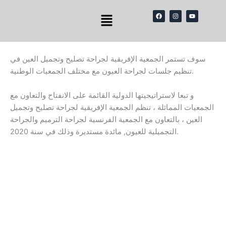
Skip
Menu
F
I
Y
to
a
n
o
c
s
u
content
e
t
t
b
a
u
o
g
b
o
r
e
k
a
سوف تستمر الجمعية الإفريقية لجراحة تصليح وتجميل العين في
m
تنظيم جلسات لجراحة العيون مع مختلف الجمعيات الوطنية.
و تبعا لاستراتيجيتها الدولية القائمة على الانفتاح والتعاون مع
الجمعيات المماثلة ، تنظم الجمعية الإفريقية لجراحة تصليح وتجميل
العين ، بالتعاون مع الجمعية الفرنسية لجراحة الترميم والجراحة
التجميلية للعيون, مائدة مستديرة وذلك في سنة 2020.